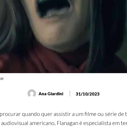
se
Ana Giardini
31/10/2023
rocurar quando quer assistir a um filme ou série de
 audiovisual americano, Flanagan é especialista em t