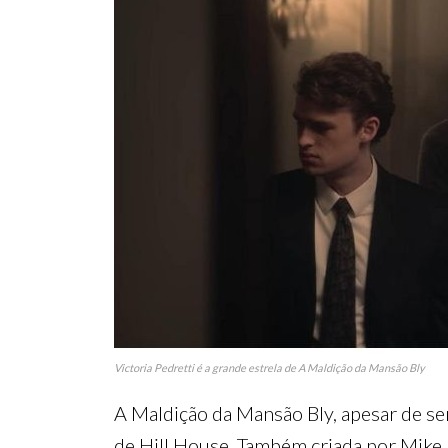
Victoria Pedretti é a grande estrela de A Maldição da Mansão Bly
A Maldição da Mansão Bly, apesar de s
de Hill House. Também criada por Mike F