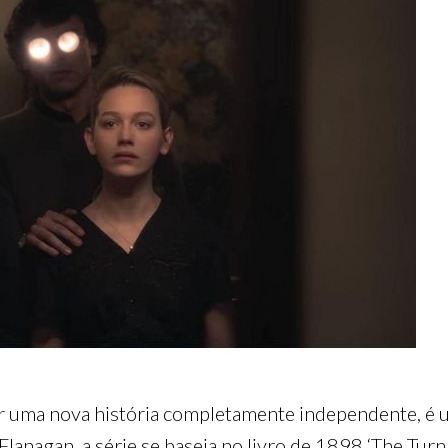
er uma nova história completamente independente, é
lanagan, a série se baseia no livro de 1898 ‘The Turn