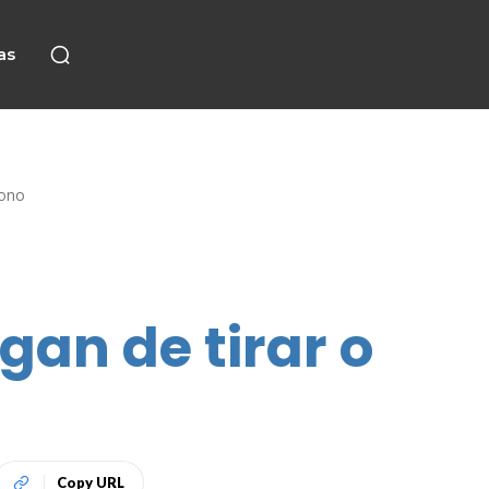
as
sono
gan de tirar o
Copy URL