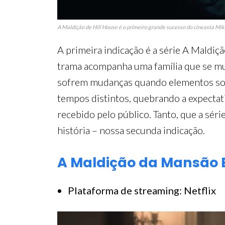
A Maldição de Hill House é o primeiro grande sucesso do cineasta Mi
A primeira indicação é a série A Maldiç
trama acompanha uma família que se mud
sofrem mudanças quando elementos sobre
tempos distintos, quebrando a expectati
recebido pelo público. Tanto, que a sé
história – nossa secunda indicação.
A Maldição da Mansão B
Plataforma de streaming: Netflix