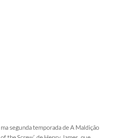
 uma segunda temporada de A Maldição
 of the Screw’, de Henry James, que