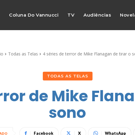
s
Coluna Do Vannucci
TV
Audiências
Novel
io
Todas as Telas
4 séries de terror de Mike Flanagan de tirar o 
TODAS AS TELAS
error de Mike Flana
sono
Facebook
X
WhatsApp
HADO