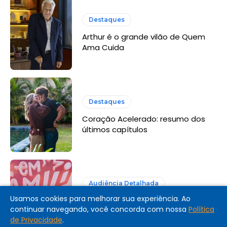
Destaques
Arthur é o grande vilão de Quem
Ama Cuida
Destaques
Coração Acelerado: resumo dos
últimos capítulos
Audiência Detalhada
Usamos cookies para melhorar sua experiência. Ao
Audiência Detalhada: Em Família
continuar navegando, você concorda com nossa
Política
com Eliana (Globo, 2026)
de Privacidade
.