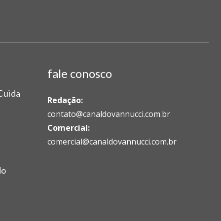
fale conosco
Cuida
Redação:
contato@canaldovannucci.com.br
Comercial:
comercial@canaldovannucci.com.br
do