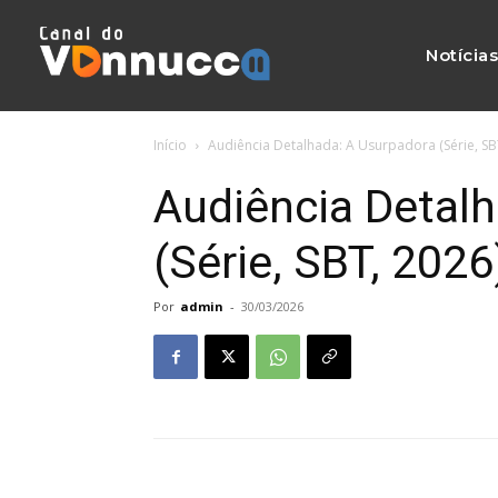
Notícia
Início
Audiência Detalhada: A Usurpadora (Série, SB
Audiência Detal
(Série, SBT, 2026
Por
admin
-
30/03/2026