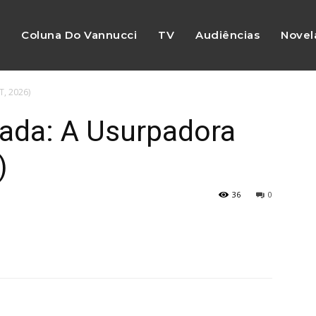
s
Coluna Do Vannucci
TV
Audiências
Novel
T, 2026)
hada: A Usurpadora
)
36
0