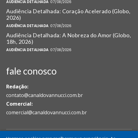
AUDIÊNCIA DETALHADA
07/08/2026
Audiência Detalhada: Coração Acelerado (Globo,
2026)
AUDIÊNCIA DETALHADA
07/08/2026
Audiência Detalhada: A Nobreza do Amor (Globo,
18h, 2026)
AUDIÊNCIA DETALHADA
07/08/2026
fale conosco
Redação:
contato@canaldovannucci.com.br
Comercial:
comercial@canaldovannucci.com.br
© 2025 Canal Do Vannucci - José Armando Vannucci. Todos