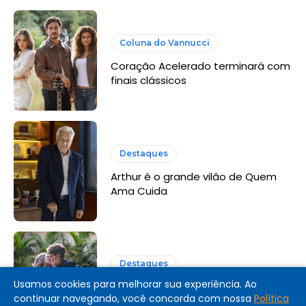
Coluna do Vannucci
Coração Acelerado terminará com
finais clássicos
Destaques
Arthur é o grande vilão de Quem
Ama Cuida
Destaques
Usamos cookies para melhorar sua experiência. Ao
Coração Acelerado: resumo dos
continuar navegando, você concorda com nossa
Política
últimos capítulos