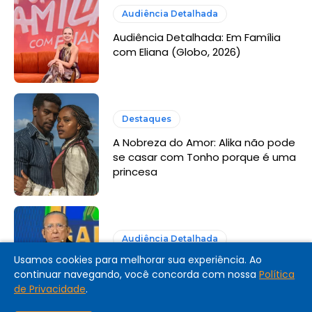
Audiência Detalhada
Audiência Detalhada: Em Família
com Eliana (Globo, 2026)
Destaques
A Nobreza do Amor: Alika não pode
se casar com Tonho porque é uma
princesa
Audiência Detalhada
Usamos cookies para melhorar sua experiência. Ao
Audiência Detalhada: Galvão FC
continuar navegando, você concorda com nossa
Política
(SBT, 2026)
de Privacidade
.