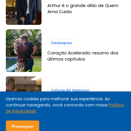
Arthur é o grande vilão de Quem
Ama Cuida
Destaques
Coração Acelerado: resumo dos
últimos capítulos
Coluna do Vannucci
Usamos cookies para melhorar sua experiência. Ao
Quem Ama Cuida aumenta
continuar navegando, você concorda com nossa
Política
pressão sobre Avenida Brasil 2
de Privacidade
.
Prosseguir