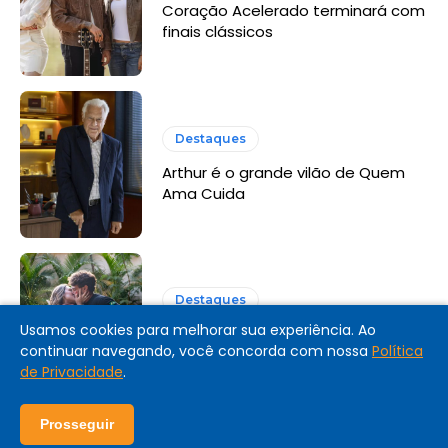
Coração Acelerado terminará com
finais clássicos
Destaques
Arthur é o grande vilão de Quem
Ama Cuida
Destaques
Usamos cookies para melhorar sua experiência. Ao
Coração Acelerado: resumo dos
continuar navegando, você concorda com nossa
Política
últimos capítulos
de Privacidade
.
Prosseguir