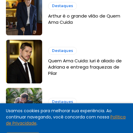
Destaques
Arthur é o grande vilão de Quem
Ama Cuida
Destaques
Quem Ama Cuida: Iuri é aliado de
Adriana e entrega fraquezas de
Pilar
Destaques
Usamos cookies para melhorar sua experiência. Ao
Coração Acelerado: resumo dos
continuar navegando, você concorda com nossa
Política
últimos capítulos
de Privacidade
.